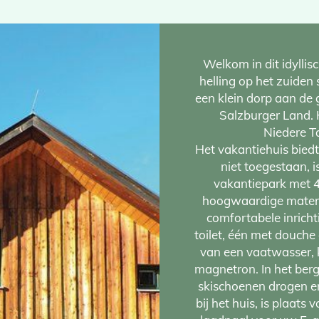
Welkom in dit idyllis
helling op het zuiden s
een klein dorp aan de 
Salzburger Land. 
Niedere T
Het vakantiehuis biedt
niet toegestaan, i
vakantiepark met 4
hoogwaardige materia
comfortabele inrich
toilet, één met douche
van een vaatwasser, 
magnetron. In het berg
skischoenen drogen e
bij het huis, is plaats