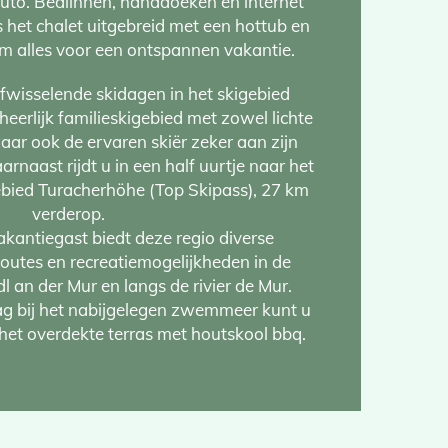
uto. Bedlinnen, handdoeken en internet
 is het chalet uitgebreid met een hottub en
m alles voor een ontspannen vakantie.
afwisselende skidagen in het skigebied
 heerlijk familieskigebied met zowel lichte
waar ook de ervaren skiër zeker aan zijn
naast rijdt u in een half uurtje naar het
ebied Turacherhöhe (Top Skipass), 27 km
verderop.
akantiegast biedt deze regio diverse
routes en recreatiemogelijkheden in de
 an der Mur en langs de rivier de Mur.
g bij het nabijgelegen zwemmeer kunt u
het overdekte terras met houtskool bbq.