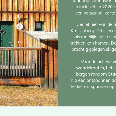
laadpaal voor uw E-a
zijn inclusief. In 2020
een vatsauna, korto
Geniet hier van de 
Kreischberg. Dit is een
als moeilijke pistes 
trekken kan komen. Daar
prachtig gelegen skig
Voor de actieve v
wandelroutes, fiets
bergen rondom Stadl
Na een ontspannen da
lekker ontspannen op 