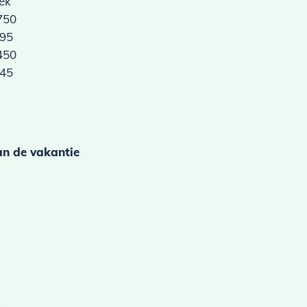
eek
750
195
450
145
an de vakantie