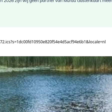
In 2026 zijn wij geen partner van Murau Gastenkaart meer
172.ics?s=1dc00fd10950e820f54e4d5acf94e6b1&locale=nl