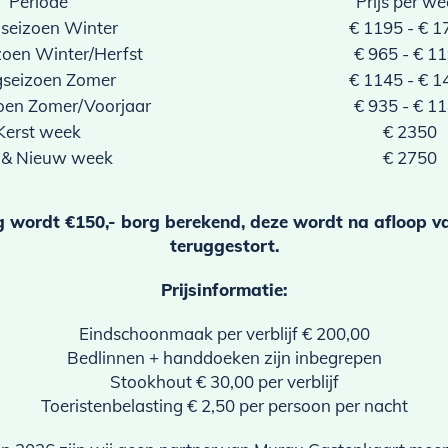
Periode
Prijs per w
seizoen Winter
€ 1195 - € 1
zoen Winter/Herfst
€ 965 - € 1
seizoen Zomer
€ 1145 - € 1
oen Zomer/Voorjaar
€ 935 - € 1
Kerst week
€ 2350
 & Nieuw week
€ 2750
ng wordt €150,- borg berekend, deze wordt na afloop v
teruggestort.
Prijsinformatie:
Eindschoonmaak per verblijf € 200,00
Bedlinnen + handdoeken zijn inbegrepen
Stookhout € 30,00 per verblijf
Toeristenbelasting € 2,50 per persoon per nacht