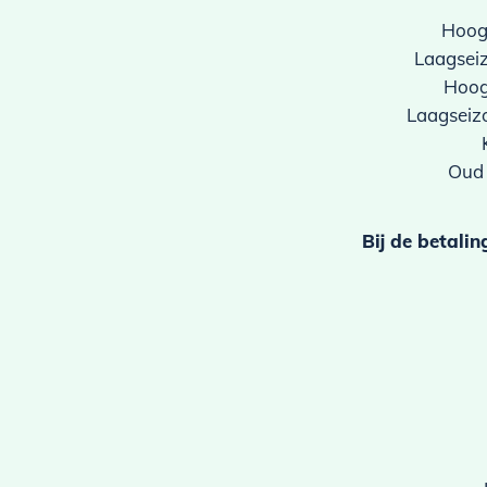
Hoog
Laagsei
Hoog
Laagseiz
Oud
Bij de betali